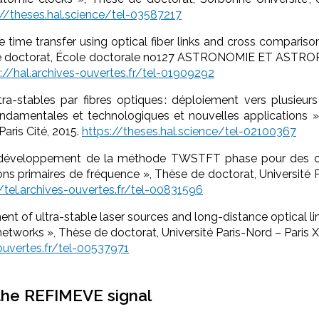
://theses.hal.science/tel-03587217
e time transfer using optical fiber links and cross comparison
e doctorat, École doctorale no127 ASTRONOMIE ET ASTR
://hal.archives-ouvertes.fr/tel-01909292
tra-stables par fibres optiques : déploiement vers plusieurs u
ondamentales et technologiques et nouvelles applications »
aris Cité, 2015.
https://theses.hal.science/tel-02100367
t développement de la méthode TWSTFT phase pour des 
ns primaires de fréquence », Thèse de doctorat, Université Pi
//tel.archives-ouvertes.fr/tel-00831596
nt of ultra-stable laser sources and long-distance optical lin
works », Thèse de doctorat, Université Paris-Nord – Paris XII
-ouvertes.fr/tel-00537971
the REFIMEVE signal