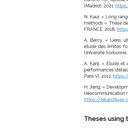
(Madrid), 2021.
https
N. Kaur, « Long rang
methods », Thèse d
FRANCE, 2018.
https
A. Bercy, « Liens ul
étude des limites f
Université Sorbonne P
A. Kanj, « Etude e
performances d’étalo
Paris VI, 2012.
https:
H. Jiang, « Developme
telecommunication net
https://tel.archives
Theses using 