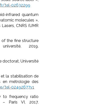
s.fr/tel-02632299
mid-infrared quantum
lyatomic molecules »,
des Lasers, CNRS (UMR
of the fine structure
iversité, 2019.
e doctorat, Université
 la stabilisation de
s en métrologie des
nce/tel-02492677v1
y to frequency ratio
 – Paris VI, 2017.