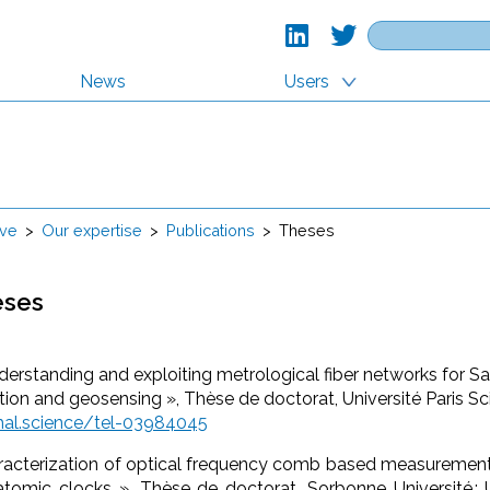
Search
for:
News
Users
ve
>
Our expertise
>
Publications
>
Theses
eses
nderstanding and exploiting metrological fiber networks for S
ion and geosensing », Thèse de doctorat, Université Paris Sc
/hal.science/tel-03984045
aracterization of optical frequency comb based measurement
 atomic clocks », Thèse de doctorat, Sorbonne Université ; U