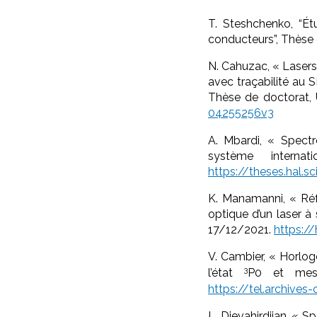
T. Steshchenko, “Ét
conducteurs”, Thèse d
N. Cahuzac, « Lasers
avec traçabilité au 
Thèse de doctorat, U
04255256v3
A. Mbardi, « Spectr
système interna
https://theses.hal.
K. Manamanni, « Réfé
optique d’un laser à
17/12/2021.
https:/
V. Cambier, « Horlo
3
l’état
P
0
et mesur
https://tel.archives
L. Djevahirdjian, « S