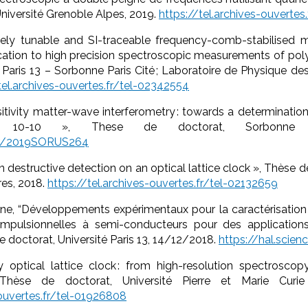
niversité Grenoble Alpes, 2019.
https://tel.archives-ouverte
dely tunable and SI-traceable frequency-comb-stabilised 
ication to high precision spectroscopic measurements of po
é Paris 13 – Sorbonne Paris Cité ; Laboratoire de Physique 
tel.archives-ouvertes.fr/tel-02342554
sitivity matter-wave interferometry : towards a determination 
 10-10 », These de doctorat, Sorbonne un
.fr/2019SORUS264
on destructive detection on an optical lattice clock », Thèse d
res, 2018.
https://tel.archives-ouvertes.fr/tel-02132659
, “Développements expérimentaux pour la caractérisation et
-impulsionnelles à semi-conducteurs pour des application
e doctorat, Université Paris 13, 14/12/2018.
https://hal.scie
y optical lattice clock : from high-resolution spectroscop
hèse de doctorat, Université Pierre et Marie Curie
-ouvertes.fr/tel-01926808