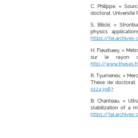
C. Philippe, « Sour
doctorat, Université P
S. Bilicki, « Stron
physics applicatio
https://tel.archives
H. Fleurbaey, « Métr
sur le rayon d
http://www.theses.
R. Tyumenev, « Mercu
Thèse de doctorat, U
01243987
B. Chanteau, « Ultr
stabilization of a m
https://tel.archives