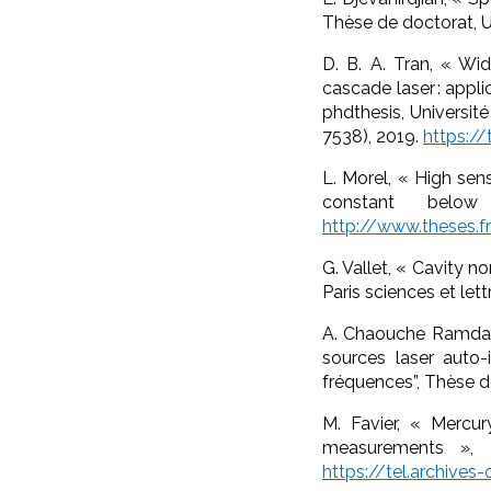
Thèse de doctorat, U
D. B. A. Tran, « Wi
cascade laser : appl
phdthesis, Universit
7538), 2019.
https://
L. Morel, « High sen
constant below
http://www.theses
G. Vallet, « Cavity n
Paris sciences et lett
A. Chaouche Ramdane
sources laser auto
fréquences”, Thèse d
M. Favier, « Mercur
measurements », T
https://tel.archives