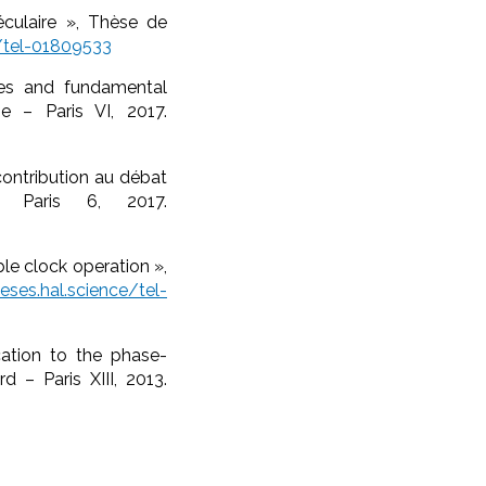
éculaire », Thèse de
r/tel-01809533
ales and fundamental
e – Paris VI, 2017.
contribution au débat
 Paris 6, 2017.
le clock operation »,
heses.hal.science/tel-
cation to the phase-
d – Paris XIII, 2013.