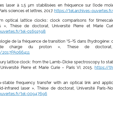
ces laser à 1,5 µm stabilisées en fréquence sur l’iode mol
aris sciences et lettres, 2017.
https://tel.archives-ouvertes.f
tium optical lattice clocks : clock comparisons for timesc
ns », Thèse de doctorat, Université Pierre et Marie Curi
-ouvertes.fr/tel-01691598
1
3
ologie de la fréquence de transition
S-
S dans l’hydrogène : 
e charge du proton », These de doctorat,
fr/2017PA066411
ry lattice clock : from the Lamb-Dicke spectroscopy to stab
niversité Pierre et Marie Curie – Paris VI, 2015.
https://t
a-stable frequency transfer with an optical link and appli
id-infrared laser », Thèse de doctorat, Université Paris-Nor
-ouvertes.fr/tel-00947696