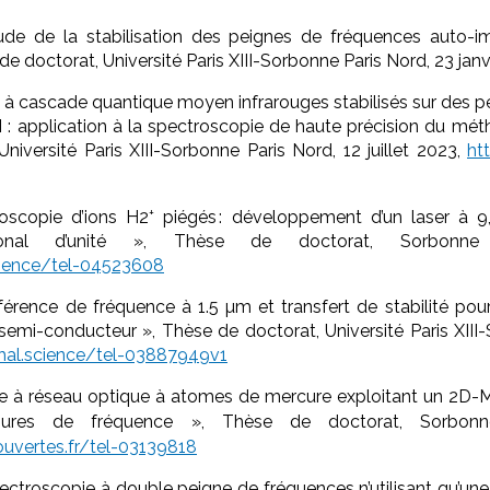
ude de la stabilisation des peignes de fréquences auto-i
e doctorat, Université Paris XIII-Sorbonne Paris Nord, 23 janv
 à cascade quantique moyen infrarouges stabilisés sur des 
SI : application à la spectroscopie de haute précision du méth
niversité Paris XIII-Sorbonne Paris Nord, 12 juillet 2023,
ht
+
oscopie d’ions H
2
piégés : développement d’un laser à 9
tional d’unité », Thèse de doctorat, Sorbonne U
science/tel-04523608
rence de fréquence à 1.5 µm et transfert de stabilité pour l
 semi-conducteur », Thèse de doctorat, Université Paris XIII
/hal.science/tel-03887949v1
ge à réseau optique à atomes de mercure exploitant un 2D-M
es de fréquence », Thèse de doctorat, Sorbonne 
-ouvertes.fr/tel-03139818
pectroscopie à double peigne de fréquences n’utilisant qu’une