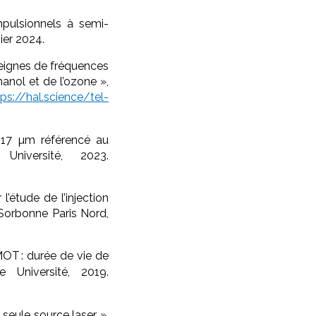
mpulsionnels à semi-
ier 2024.
peignes de fréquences
anol et de l’ozone »,
tps://hal.science/tel-
,17 µm référencé au
niversité, 2023.
’étude de l’injection
-Sorbonne Paris Nord,
OT : durée de vie de
Université, 2019.
 seule source laser »,